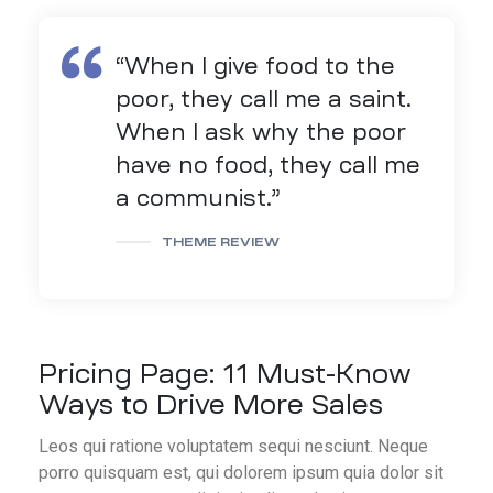
rmance
“When I give food to the
poor, they call me a saint.
When I ask why the poor
have no food, they call me
s
a communist.”
THEME REVIEW
ance
in
ntial
Pricing Page: 11 Must-Know
Ways to Drive More Sales
Leos qui ratione voluptatem sequi nesciunt. Neque
porro quisquam est, qui dolorem ipsum quia dolor sit