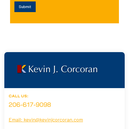
Submit
CALL US:
206-617-9098
Email:
kevin@kevinjcorcoran.com