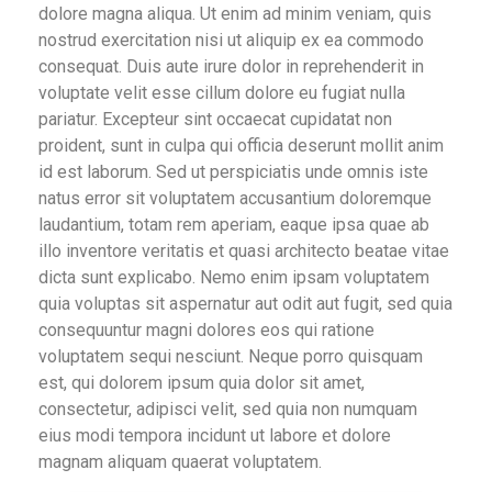
in
dolore magna aliqua. Ut enim ad minim veniam, quis
nostrud exercitation nisi ut aliquip ex ea commodo
consequat. Duis aute irure dolor in reprehenderit
in
in J.
voluptate velit esse cillum dolore eu fugiat nulla
ent &
pariatur. Excepteur sint occaecat cupidatat non
proident, sunt in culpa qui officia deserunt mollit anim
id est laborum. Sed ut perspiciatis unde omnis iste
ns
natus error sit voluptatem accusantium doloremque
laudantium, totam rem aperiam, eaque ipsa quae ab
illo inventore veritatis et quasi architecto beatae vitae
dicta sunt explicabo. Nemo enim ipsam voluptatem
quia voluptas sit aspernatur aut odit aut fugit, sed quia
ecial
consequuntur magni dolores eos qui ratione
voluptatem sequi nesciunt. Neque porro quisquam
est, qui dolorem ipsum quia dolor sit amet,
e
consectetur, adipisci velit, sed quia non numquam
rofits
eius modi tempora incidunt ut labore et dolore
magnam aliquam quaerat voluptatem.